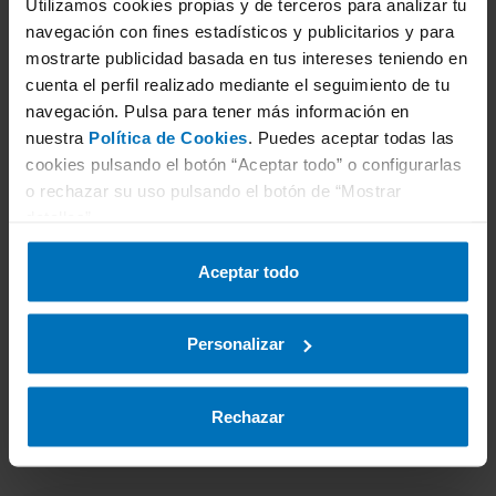
Utilizamos cookies propias y de terceros para analizar tu
3
Selecciona servicio
navegación con fines estadísticos y publicitarios y para
mostrarte publicidad basada en tus intereses teniendo en
cuenta el perfil realizado mediante el seguimiento de tu
navegación. Pulsa para tener más información en
nuestra
Política de Cookies
. Puedes aceptar todas las
4
Selecciona estación ITV
cookies pulsando el botón “Aceptar todo” o configurarlas
o rechazar su uso pulsando el botón de “Mostrar
detalles”.
5
Selecciona fecha
Aceptar todo
Personalizar
6
Datos personales
Rechazar