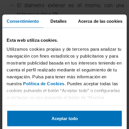
El diámetro exterior es el mismo, con una
tolerancia del ± 3%
Consentimiento
Detalles
Acerca de las cookies
Desde TÜV Rheinland ofrecemos este calculador de
neumáticos para determinar la diferencia de
Esta web utiliza cookies.
diámetro de dos neumáticos y si se encuentra dentro
Utilizamos cookies propias y de terceros para analizar tu
de la tolerancia mencionada del ± 3%.
navegación con fines estadísticos y publicitarios y para
mostrarte publicidad basada en tus intereses teniendo en
cuenta el perfil realizado mediante el seguimiento de tu
Importante:
navegación. Pulsa para tener más información en
nuestra
Política de Cookies
. Puedes aceptar todas las
Esta utilidad sólo da la equivalencia de los
cookies pulsando el botón “Aceptar todo” o configurarlas
neumáticos en cuanto a su diámetro exterior. El resto
o rechazar su uso pulsando el botón de “Mostrar
de parámetros se pueden comprobar con la
detalles”.
inscripción del neumático y eventualmente de la
Aceptar todo
llanta.