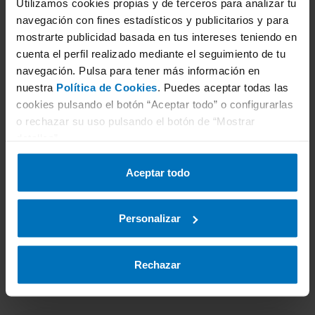
Utilizamos cookies propias y de terceros para analizar tu
3
Selecciona servicio
navegación con fines estadísticos y publicitarios y para
mostrarte publicidad basada en tus intereses teniendo en
cuenta el perfil realizado mediante el seguimiento de tu
navegación. Pulsa para tener más información en
nuestra
Política de Cookies
. Puedes aceptar todas las
4
Selecciona estación ITV
cookies pulsando el botón “Aceptar todo” o configurarlas
o rechazar su uso pulsando el botón de “Mostrar
detalles”.
5
Selecciona fecha
Aceptar todo
Personalizar
6
Datos personales
Rechazar