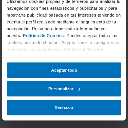
Utilizamos cookies propias y de terceros para analizar tu
3
Selecciona servicio
navegación con fines estadísticos y publicitarios y para
mostrarte publicidad basada en tus intereses teniendo en
cuenta el perfil realizado mediante el seguimiento de tu
navegación. Pulsa para tener más información en
nuestra
Política de Cookies
. Puedes aceptar todas las
4
Selecciona estación ITV
cookies pulsando el botón “Aceptar todo” o configurarlas
o rechazar su uso pulsando el botón de “Mostrar
detalles”.
5
Selecciona fecha
Aceptar todo
Personalizar
6
Datos personales
Rechazar