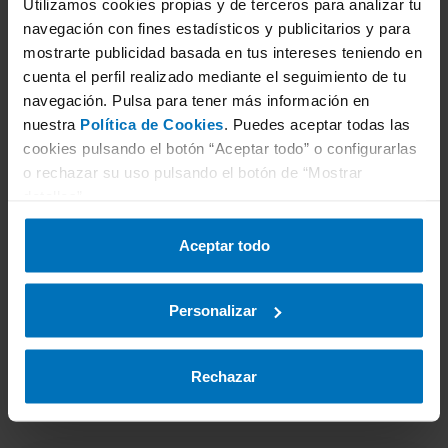
Utilizamos cookies propias y de terceros para analizar tu
3
Selecciona servicio
navegación con fines estadísticos y publicitarios y para
mostrarte publicidad basada en tus intereses teniendo en
cuenta el perfil realizado mediante el seguimiento de tu
navegación. Pulsa para tener más información en
nuestra
Política de Cookies
. Puedes aceptar todas las
4
Selecciona estación ITV
cookies pulsando el botón “Aceptar todo” o configurarlas
o rechazar su uso pulsando el botón de “Mostrar
detalles”.
5
Selecciona fecha
Aceptar todo
Personalizar
6
Datos personales
Rechazar