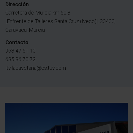
Dirección
Carretera de Murcia km 60,8
[Enfrente de Talleres Santa Cruz (Iveco)], 30400,
Caravaca, Murcia
Contacto
968 47 61 10
635 86 70 72
itv.lacayetana@es.tuv.com