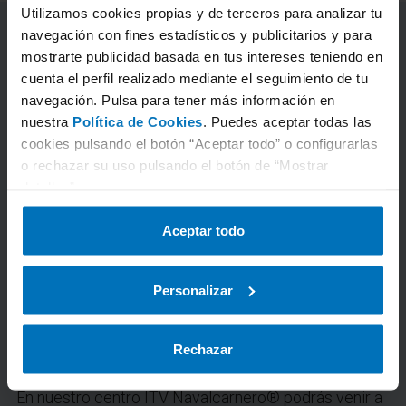
Utilizamos cookies propias y de terceros para analizar tu
navegación con fines estadísticos y publicitarios y para
mostrarte publicidad basada en tus intereses teniendo en
cuenta el perfil realizado mediante el seguimiento de tu
navegación. Pulsa para tener más información en
nuestra
Política de Cookies
. Puedes aceptar todas las
cookies pulsando el botón “Aceptar todo” o configurarlas
o rechazar su uso pulsando el botón de “Mostrar
detalles”.
Aceptar todo
Personalizar
Cita previa ITV Navalcarnero®
Rechazar
En nuestro centro ITV Navalcarnero® podrás venir a