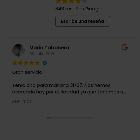
843 reseñas Google
Escribe una reseña
Mario Tabanera
30 Julio 2026
Gran servicio!!
Tenía cita para mañana 31/07. Nos hemos
acercado hoy por curiosidad ya que tenemos un
compromiso mañana y nos han atendido de 10!!
Leer más
No había cola a mediodía y en 20/30 minutos (si
es que ha llegado) la teníamos pasada y lista
para otros 2 años de validez.
Un 10 para el mecánico de esta mañana a las