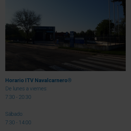
Horario ITV Navalcarnero®
De lunes a viernes:
7:30 - 20:30
Sábado:
7:30 - 14:00