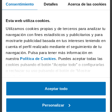
Consentimiento
Detalles
Acerca de las cookies
¿A quién comunicamos tus datos?
Esta web utiliza cookies.
No se cederán a terceros salvo obligación legal.
Utilizamos cookies propias y de terceros para analizar tu
Podrán acceder prestadores de servicios que actúan
navegación con fines estadísticos y publicitarios y para
como encargados del tratamiento (p. ej., plataforma
mostrarte publicidad basada en tus intereses teniendo en
de envío de SMS y operadores de
cuenta el perfil realizado mediante el seguimiento de tu
telecomunicaciones), con contratos que garantizan
navegación. Pulsa para tener más información en
nuestra
Política de Cookies
. Puedes aceptar todas las
el cumplimiento del RGPD.
cookies pulsando el botón “Aceptar todo” o configurarlas
o rechazar su uso pulsando el botón de “Mostrar
Transferencias internacionales
detalles”.
En principio no se prevén. Si por razones técnicas del
Aceptar todo
proveedor fuese necesario realizar transferencias
fuera del EEE, se harán con garantías adecuadas (p.
Personalizar
ej., Cláusulas Contractuales Tipo).