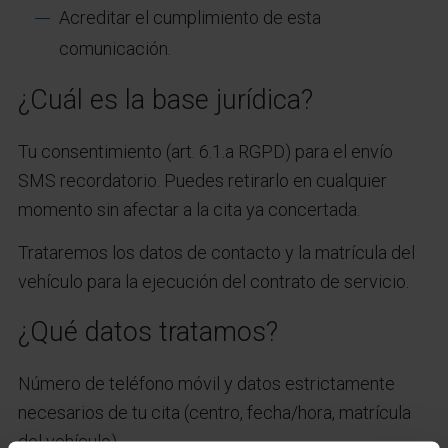
Acreditar el cumplimiento de esta
comunicación.
¿Cuál es la base jurídica?
Tu consentimiento (art. 6.1.a RGPD) para el envío
SMS recordatorio. Puedes retirarlo en cualquier
momento sin afectar a la cita ya concertada.
Trataremos los datos de contacto y la matrícula del
vehículo para la ejecución del contrato de servicio.
¿Qué datos tratamos?
Número de teléfono móvil y datos estrictamente
necesarios de tu cita (centro, fecha/hora, matrícula
del vehículo).