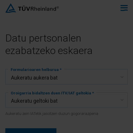
Datu pertsonalen
ezabatzeko eskaera
Formularioaren helburua *
Oroigarria bidaltzen duen ITV/IAT geltokia *
Aukeratu zein IATetik jasotzen duzun gogorarazpena