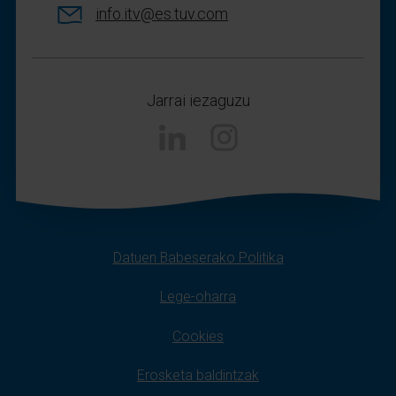
info.itv@es.tuv.com
Jarrai iezaguzu
Instagram
Datuen Babeserako Politika
Lege-oharra
Cookies
Erosketa baldintzak