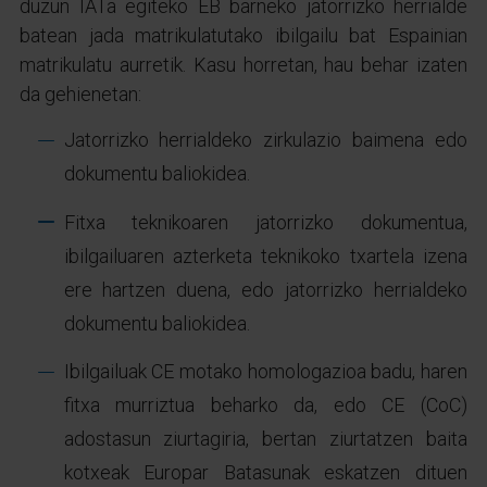
duzun IATa egiteko EB barneko jatorrizko herrialde
batean jada matrikulatutako ibilgailu bat Espainian
matrikulatu aurretik. Kasu horretan, hau behar izaten
da gehienetan:
Jatorrizko herrialdeko zirkulazio baimena edo
dokumentu baliokidea.
Fitxa teknikoaren jatorrizko dokumentua,
ibilgailuaren azterketa teknikoko txartela izena
ere hartzen duena, edo jatorrizko herrialdeko
dokumentu baliokidea.
Ibilgailuak CE motako homologazioa badu, haren
fitxa murriztua beharko da, edo CE (CoC)
adostasun ziurtagiria, bertan ziurtatzen baita
kotxeak Europar Batasunak eskatzen dituen