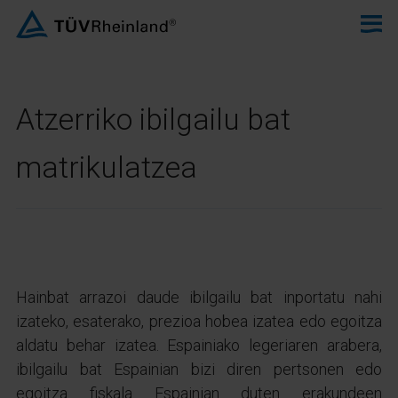
Atzerriko ibilgailu bat
matrikulatzea
Hainbat arrazoi daude ibilgailu bat inportatu nahi
izateko, esaterako, prezioa hobea izatea edo egoitza
aldatu behar izatea. Espainiako legeriaren arabera,
ibilgailu bat Espainian bizi diren pertsonen edo
egoitza fiskala Espainian duten erakundeen