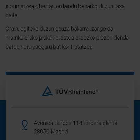
inprimatzeaz, bertan ordaindu beharko duzun tasa
baita.
Orain, egiteke duzun gauza bakarra izango da
matrikularako plakak erostea ordezko piezen denda
batean eta aseguru bat kontratatzea.
Avenida Burgos 114 tercera planta
28050 Madrid