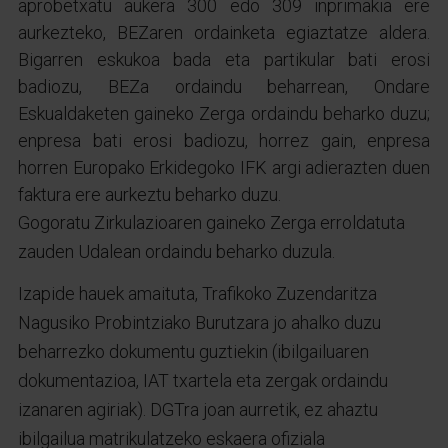
aprobetxatu aukera 300 edo 309 inprimakia ere
aurkezteko, BEZaren ordainketa egiaztatze aldera.
Bigarren eskukoa bada eta partikular bati erosi
badiozu, BEZa ordaindu beharrean, Ondare
Eskualdaketen gaineko Zerga ordaindu beharko duzu;
enpresa bati erosi badiozu, horrez gain, enpresa
horren Europako Erkidegoko IFK argi adierazten duen
faktura ere aurkeztu beharko duzu.
Gogoratu Zirkulazioaren gaineko Zerga erroldatuta
zauden Udalean ordaindu beharko duzula.
Izapide hauek amaituta, Trafikoko Zuzendaritza
Nagusiko Probintziako Burutzara jo ahalko duzu
beharrezko dokumentu guztiekin (ibilgailuaren
dokumentazioa, IAT txartela eta zergak ordaindu
izanaren agiriak). DGTra joan aurretik, ez ahaztu
ibilgailua matrikulatzeko eskaera ofiziala