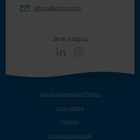
info.itv@es.tuv.com
Jarrai iezaguzu
Instagram
Datuen Babeserako Politika
Lege-oharra
Cookies
Erosketa baldintzak