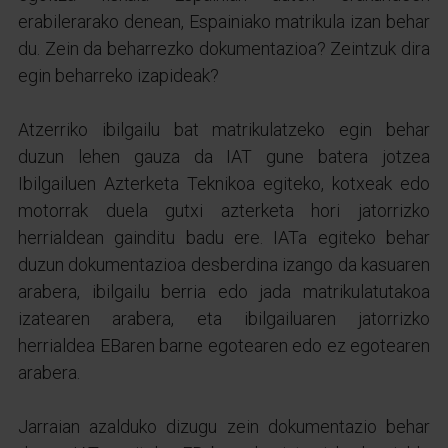
erabilerarako denean, Espainiako matrikula izan behar
du. Zein da beharrezko dokumentazioa? Zeintzuk dira
egin beharreko izapideak?
Atzerriko ibilgailu bat matrikulatzeko egin behar
duzun lehen gauza da IAT gune batera jotzea
Ibilgailuen Azterketa Teknikoa egiteko, kotxeak edo
motorrak duela gutxi azterketa hori jatorrizko
herrialdean gainditu badu ere. IATa egiteko behar
duzun dokumentazioa desberdina izango da kasuaren
arabera, ibilgailu berria edo jada matrikulatutakoa
izatearen arabera, eta ibilgailuaren jatorrizko
herrialdea EBaren barne egotearen edo ez egotearen
arabera.
Jarraian azalduko dizugu zein dokumentazio behar