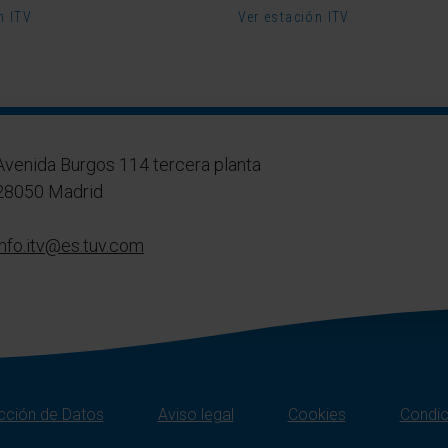
n ITV
Ver estación ITV
Avenida Burgos 114 tercera planta
28050 Madrid
info.itv@es.tuv.com
ección de Datos
Aviso legal
Cookies
Condic