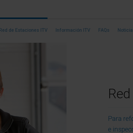
Red de Estaciones ITV
Información ITV
FAQs
Notici
Red 
Para ref
e inspec