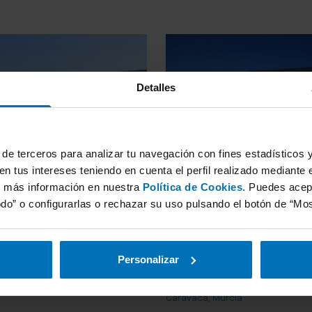
Detalles
de terceros para analizar tu navegación con fines estadísticos y 
n tus intereses teniendo en cuenta el perfil realizado mediante 
r más información en nuestra
Política de Cookies
. Puedes acep
do” o configurarlas o rechazar su uso pulsando el botón de “Most
rcia
Murcia / Murcia
agena®
ITV La Cayetana
®
Personalizar
 la Asomada, 30300, Cartagena,
Carretera de Murcia km 60,8
[Enfrente de Talleres Santa Cruz (Ive
Caravaca, Murcia