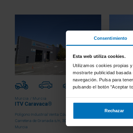
Consentimiento
Esta web utiliza cookies.
Utilizamos cookies propias y 
mostrarte publicidad basada e
navegación. Pulsa para tene
pulsando el botón “Aceptar to
Murcia / Murcia
Murcia / Mu
ITV Caravaca®
ITV Cart
Rechazar
Polígono Industrial Venta Cávila
Carretera de
Carretera de Granada s/n, 30400, Caravaca,
Murcia
Murcia