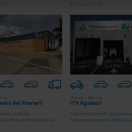
n ITV
Ver estación ITV
rcia
Murcia / Murcia
edro del Pinatar®
ITV Águilas
®
strial Las Beatas
Polígono Industrial El Labradorcico
0, San Pedro del Pinatar, Murcia
Calle de las Máscaras, 30889, Águi