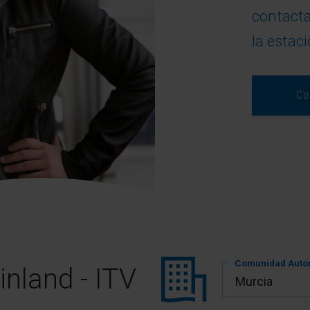
contacta
la estaci
Co
Comunidad Aut
nland - ITV