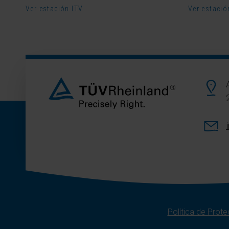
Ver estación ITV
Ver estació
Política de Prot