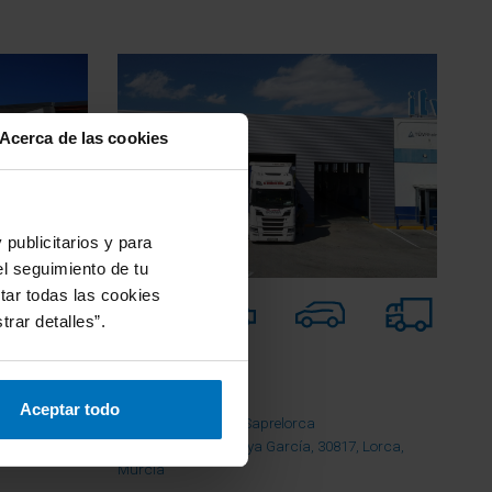
Acerca de las cookies
publicitarios y para
el seguimiento de tu
tar todas las cookies
rar detalles”.
Murcia / Murcia
ITV Lorca®
Aceptar todo
Polígono Industrial Saprelorca
co)], 30400,
Avenida José Montoya García, 30817, Lorca,
Murcia