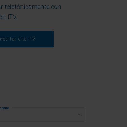
r telefónicamente con
ón ITV.
ncertar cita ITV
ónoma