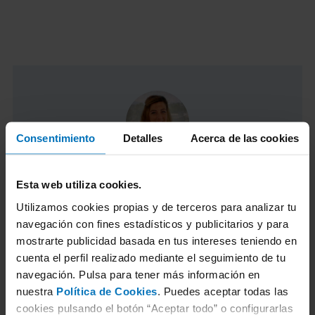
Consentimiento
Detalles
Acerca de las cookies
Jasmina Vilaespasa
Esta web utiliza cookies.
Responsable de Comunicación y Marketing
de ITV en TÜV Rheinland
Utilizamos cookies propias y de terceros para analizar tu
navegación con fines estadísticos y publicitarios y para
mostrarte publicidad basada en tus intereses teniendo en
Licenciada en periodismo y especializada
cuenta el perfil realizado mediante el seguimiento de tu
en el ámbito del Marketing Online desde
navegación. Pulsa para tener más información en
hace más de 12 años. Actualmente,
nuestra
Política de Cookies
. Puedes aceptar todas las
responsable de Comunicación y Marketing
cookies pulsando el botón “Aceptar todo” o configurarlas