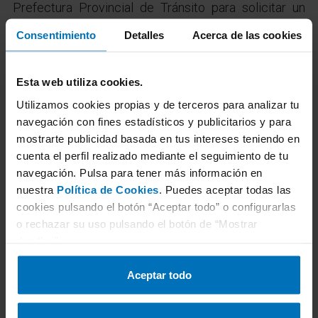
Prefectura Provincial de Tránsito para solicitar un
duplicado de la ficha que permita la circulación. Y,
Consentimiento
Detalles
Acerca de las cookies
finalmente, hacerte con la etiqueta medioambiental
correspondiente a través de una oficina de Correos.
Esta web utiliza cookies.
Utilizamos cookies propias y de terceros para analizar tu
navegación con fines estadísticos y publicitarios y para
mostrarte publicidad basada en tus intereses teniendo en
Concertar cita ITV
cuenta el perfil realizado mediante el seguimiento de tu
navegación. Pulsa para tener más información en
nuestra
Política de Cookies
. Puedes aceptar todas las
cookies pulsando el botón “Aceptar todo” o configurarlas
o rechazar su uso pulsando el botón de “Mostrar
detalles”.
Aceptar todo