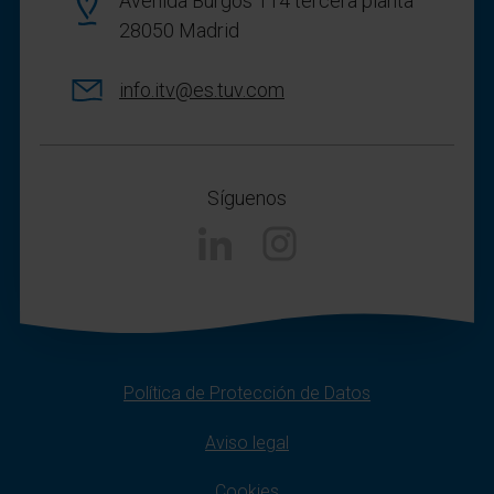
Avenida Burgos 114 tercera planta
28050 Madrid
info.itv@es.tuv.com
Síguenos
Linkedin
Instagram
Política de Protección de Datos
Aviso legal
Cookies