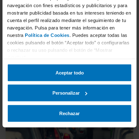
de ITV en TÜV Rheinland.
navegación con fines estadísticos y publicitarios y para
mostrarte publicidad basada en tus intereses teniendo en
cuenta el perfil realizado mediante el seguimiento de tu
navegación. Pulsa para tener más información en
nuestra
Política de Cookies
. Puedes aceptar todas las
cookies pulsando el botón “Aceptar todo” o configurarlas
o rechazar su uso pulsando el botón de “Mostrar
detalles”.
Noticias relacionadas
Aceptar todo
Personalizar
Rechazar