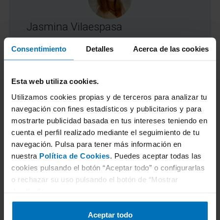
Jasmina Vilaespasa
Responsable de Comunicación y Marketing
Consentimiento
Detalles
Acerca de las cookies
de ITV en TÜV Rheinland
Esta web utiliza cookies.
Licenciada en periodismo y especializada
en el ámbito del Marketing Online desde
Utilizamos cookies propias y de terceros para analizar tu
navegación con fines estadísticos y publicitarios y para
hace más de 12 años. Actualmente,
mostrarte publicidad basada en tus intereses teniendo en
responsable de Comunicación y Marketing
cuenta el perfil realizado mediante el seguimiento de tu
de ITV en TÜV Rheinland.
navegación. Pulsa para tener más información en
nuestra
Política de Cookies
. Puedes aceptar todas las
cookies pulsando el botón “Aceptar todo” o configurarlas
o rechazar su uso pulsando el botón de “Mostrar
detalles”.
Aceptar todo