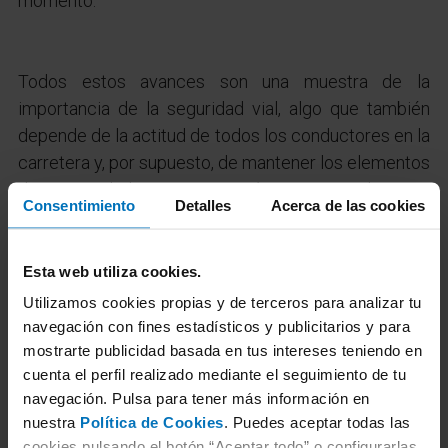
momento.
Todos estos avances son una muestra de la
importancia de la seguridad vial, algo que también
depende de la actitud de todos los conductores en la
carretera y, por supuesto, de mantener los elementos
de seguridad pasiva en óptimas condiciones,
Consentimiento
Detalles
Acerca de las cookies
especialmente los principales.
Esta web utiliza cookies.
Utilizamos cookies propias y de terceros para analizar tu
Concertar cita ITV
navegación con fines estadísticos y publicitarios y para
mostrarte publicidad basada en tus intereses teniendo en
cuenta el perfil realizado mediante el seguimiento de tu
navegación. Pulsa para tener más información en
nuestra
Política de Cookies
. Puedes aceptar todas las
cookies pulsando el botón “Aceptar todo” o configurarlas