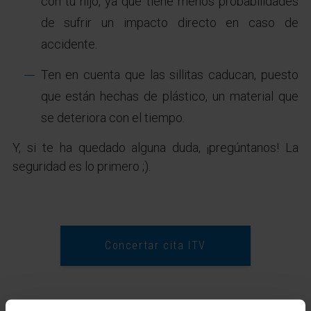
con tu hijo, ya que tiene menos probabilidades
de sufrir un impacto directo en caso de
accidente.
Ten en cuenta que las sillitas caducan, puesto
que están hechas de plástico, un material que
se deteriora con el tiempo.
Y, si te ha quedado alguna duda, ¡pregúntanos! La
seguridad es lo primero ;).
Concertar cita ITV