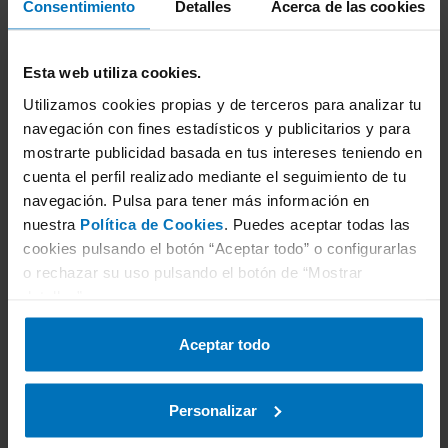
Consentimiento
Detalles
Acerca de las cookies
Esta web utiliza cookies.
Utilizamos cookies propias y de terceros para analizar tu
navegación con fines estadísticos y publicitarios y para
mostrarte publicidad basada en tus intereses teniendo en
cuenta el perfil realizado mediante el seguimiento de tu
Jasmina Vilaespasa
navegación. Pulsa para tener más información en
Responsable de Comunicación y Marketing
nuestra
Política de Cookies
. Puedes aceptar todas las
de ITV en TÜV Rheinland
cookies pulsando el botón “Aceptar todo” o configurarlas
o rechazar su uso pulsando el botón de “Mostrar
detalles”.
Licenciada en periodismo y especializada
en el ámbito del Marketing Online desde
Aceptar todo
hace más de 12 años. Actualmente,
responsable de Comunicación y Marketing
de ITV en TÜV Rheinland.
Personalizar