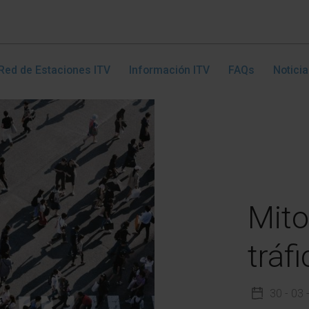
Red de Estaciones ITV
Información ITV
FAQs
Notici
Mito
tráf
30 - 03 