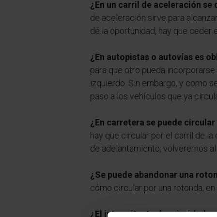
¿En un carril de aceleración se 
de aceleración sirve para alcanza
dé la oportunidad, hay que ceder el
¿En autopistas o autovías es obl
para que otro pueda incorporarse a
izquierdo. Sin embargo, y como se
paso a los vehículos que ya circula
¿En carretera se puede circular 
hay que circular por el carril de l
de adelantamiento, volveremos al c
¿Se puede abandonar una rotond
cómo circular por una rotonda, en 
¿El intermitente da prioridad pa