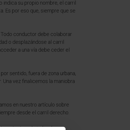
indica su propio nombre, el carril
ta. Es por eso que, siempre que se
Todo conductor debe colaborar
dad o desplazándose al carril
acceder a una vía debe ceder el
por sentido, fuera de zona urbana,
ar. Una vez finalicemos la maniobra
mos en nuestro artículo sobre
siempre desde el carril derecho.
ntermitente solo indica la