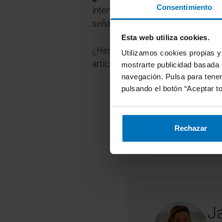
Consentimiento
intención de maniobra. Únicamente 
señalizan a la vez su intención de
Esta web utiliza cookies.
¿Hemos resuelto tus dudas sobre 
Utilizamos cookies propias y 
artículo?
mostrarte publicidad basada e
navegación. Pulsa para tene
pulsando el botón “Aceptar to
Rechazar
J