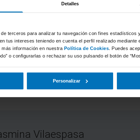
Detalles
otorga la prioridad cuando dos vehículos que circulan en l
 maniobrar. En este caso tiene preferencia el primero de el
estas normas de circulación? ¿Corresponden a lo que tú 
de terceros para analizar tu navegación con fines estadísticos y 
n tus intereses teniendo en cuenta el perfil realizado mediante 
r más información en nuestra
Política de Cookies
. Puedes acep
do” o configurarlas o rechazar su uso pulsando el botón de “Most
Concertar cita ITV
Personalizar
asmina Vilaespasa