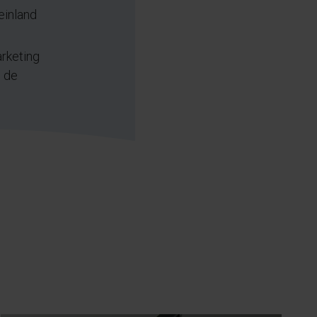
einland
arketing
e de