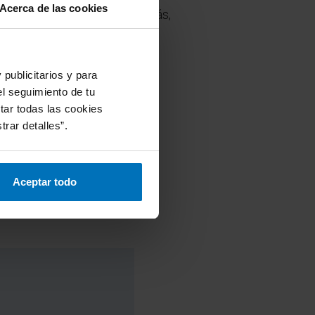
Acerca de las cookies
ínea, uno delante y otro detrás,
los.
pensabas antes de leer este
publicitarios y para
el seguimiento de tu
tar todas las cookies
rar detalles”.
Aceptar todo