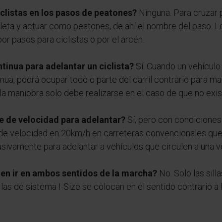
iclistas en los pasos de peatones?
Ninguna. Para cruzar 
cleta y actuar como peatones, de ahí el nombre del paso. Lo
por pasos para ciclistas o por el arcén.
tinua para adelantar un ciclista?
Sí. Cuando un vehículo 
nua, podrá ocupar todo o parte del carril contrario para ma
, la maniobra solo debe realizarse en el caso de que no exis
te de velocidad para adelantar?
Sí, pero con condiciones
 de velocidad en 20km/h en carreteras convencionales que 
sivamente para adelantar a vehículos que circulen a una ve
eden ir en ambos sentidos de la marcha?
No. Solo las silla
as de sistema I-Size se colocan en el sentido contrario a l