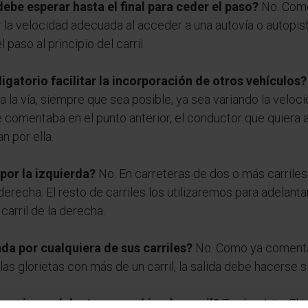
debe esperar hasta el final para ceder el paso?
No. Como 
r la velocidad adecuada al acceder a una autovía o autopis
 paso al principio del carril.
igatorio facilitar la incorporación de otros vehículos?
 la vía, siempre que sea posible, ya sea variando la veloci
 comentaba en el punto anterior, el conductor que quiera 
n por ella.
por la izquierda?
No. En carreteras de dos o más carriles 
a derecha. El resto de carriles los utilizaremos para adelant
arril de la derecha.
a por cualquiera de sus carriles?
No. Como ya comenta
las glorietas con más de un carril, la salida debe hacerse 
ra girar, adelantar o cambiar de carril?
En absoluto. El i