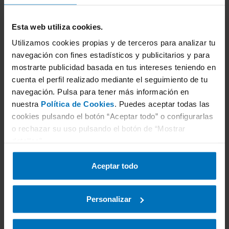
paradas levantando el pie del acelerador.
Esta web utiliza cookies.
Te aconsejamos que eches un vistazo a nuestro
Utilizamos cookies propias y de terceros para analizar tu
artículo
cómo es un coche eléctrico
para que
navegación con fines estadísticos y publicitarios y para
conozcas más sobre este. Y, si te convence,
mostrarte publicidad basada en tus intereses teniendo en
averigua
qué debes hacer para instalar un punto de
cuenta el perfil realizado mediante el seguimiento de tu
carga en el garaje
.
navegación. Pulsa para tener más información en
nuestra
Política de Cookies
. Puedes aceptar todas las
cookies pulsando el botón “Aceptar todo” o configurarlas
o rechazar su uso pulsando el botón de “Mostrar
detalles”.
Concertar cita ITV
Aceptar todo
Personalizar