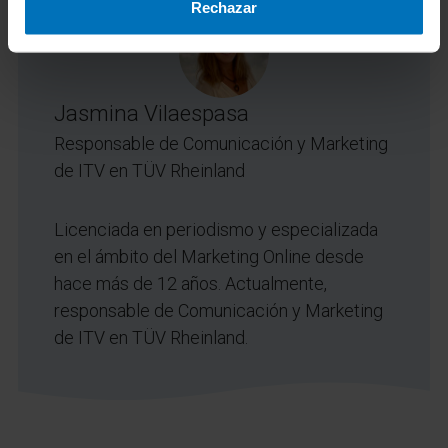
Rechazar
Jasmina Vilaespasa
Responsable de Comunicación y Marketing
de ITV en TÜV Rheinland
Licenciada en periodismo y especializada
en el ámbito del Marketing Online desde
hace más de 12 años. Actualmente,
responsable de Comunicación y Marketing
de ITV en TÜV Rheinland.