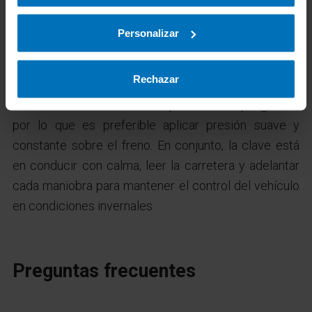
A la hora de frenar, conviene
reducir la velocidad
Personalizar
con anticipación
y de forma gradual, utilizando en lo
posible la retención natural del vehículo para evitar
Rechazar
bloqueos de las ruedas. En superficies heladas, las
frenadas fuertes resultan especialmente peligrosas,
por lo que es preferible aplicar presión suave y
constante sobre el freno. En conjunto, la clave está
en conducir con calma, leer la carretera y adelantar
cada maniobra para mantener el control del vehículo
en condiciones invernales.
Preguntas frecuentes