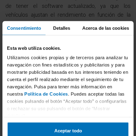
de tener el software actualizado, ya que los
vehículos ajustan el rendimiento en función de la
temperatura y,de este modo, la gestión térmica suele
Consentimiento
Detalles
Acerca de las cookies
ser más eficiente.
Cómo conducir con nieve y hielo
Esta web utiliza cookies.
Utilizamos cookies propias y de terceros para analizar tu
Conducir con nieve o hielo
requiere suavidad y
navegación con fines estadísticos y publicitarios y para
anticipación para evitar pérdidas de adherencia. Es
mostrarte publicidad basada en tus intereses teniendo en
cuenta el perfil realizado mediante el seguimiento de tu
importante
iniciar la marcha de forma progresiva
,
navegación. Pulsa para tener más información en
aplicando muy poca aceleración para que las ruedas
nuestra
Política de Cookies
. Puedes aceptar todas las
no patinen, y realizar
giros amplios y suaves
,
cookies pulsando el botón “Aceptar todo” o configurarlas
evitando cambios bruscos de dirección. Mantener
o rechazar su uso pulsando el botón de “Mostrar
una conducción fluida, sin movimientos repentinos,
detalles”.
ayuda al vehículo a conservar el agarre en superficies
Aceptar todo
deslizantes.