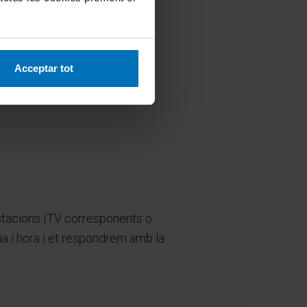
Acceptar tot
estacions ITV corresponents o
dia i hora i et respondrem amb la