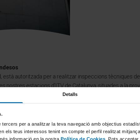
andesos
 està autoritzada per a realitzar inspeccions tècniques d
s nostres estacions d'ITV de Catalunya, situades a la pro
valls. Les direccions són les següents:
Detalls
s.
 tercers per a analitzar la teva navegació amb objectius estadístic
n els teus interessos tenint en compte el perfil realitzat mitjanç
més informació en la nostra
Política de Cookies
. Pots acceptar