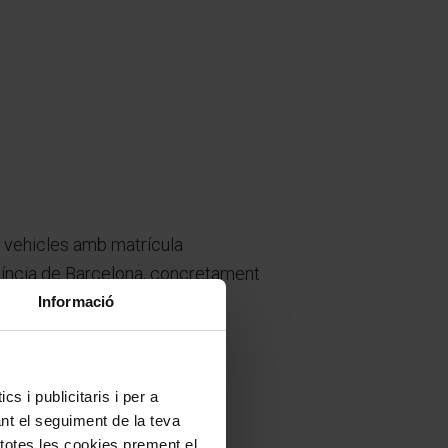
e vehicles amb matrícula
víncia de Barcelona, concretament
Informació
s i publicitaris i per a
ant el seguiment de la teva
 totes les cookies prement el