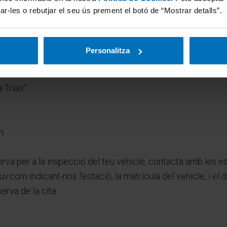
ar-les o rebutjar el seu ús prement el botó de “Mostrar detalls”.
Personalitza
a Trias”
m
erva per a la inspecció del teu vehicle, contacta amb les 
uv.com indicant-nos l'estació, la matrícula del vehicle, i el 
erva de la cita.