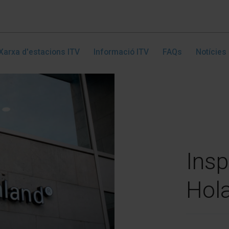
Xarxa d'estacions ITV
Informació ITV
FAQs
Notícies
Insp
Hol