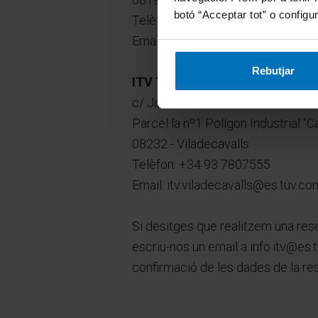
botó “Acceptar tot” o configur
Telèfon: +34 93 6756901
Email: itv.santcugat@es.tuv.com
Rebutjar
ITV Terrassa Viladecavalls
c/ Joan Lluis Vives s/n
Parcel·la nº1 Polígon Industrial “C
08232 - Viladecavalls
Telèfon: +34 93 7807555
Email: itv.viladecavalls@es.tuv.co
Si desitges que realitzem una res
escriu-nos un email a info.itv@es.t
confirmació de les dades de la res