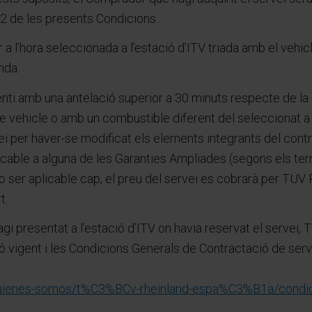
.2 de les presents Condicions.
 l’hora seleccionada a l’estació d’ITV triada amb el vehicl
nda.
ti amb una antelació superior a 30 minuts respecte de la c
ltre vehicle o amb un combustible diferent del seleccion
ei per haver-se modificat els elements integrants del cont
icable a alguna de les Garanties Ampliades (segons els term
o ser aplicable cap, el preu del servei es cobrarà per T
t.
i presentat a l’estació d’ITV on havia reservat el serve
ió vigent i les Condicions Generals de Contractació de serv
quienes-somos/t%C3%BCv-rheinland-espa%C3%B1a/condic