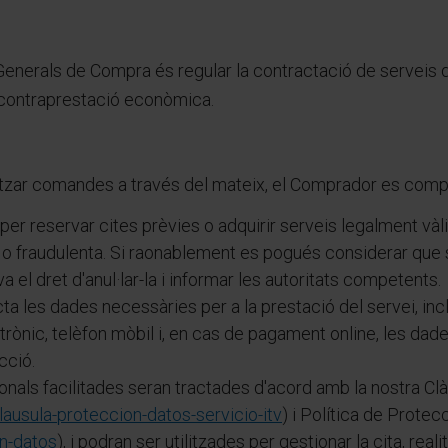
enerals de Compra és regular la contractació de serveis d
 contraprestació econòmica.
litzar comandes a través del mateix, el Comprador es com
er reservar cites prèvies o adquirir serveis legalment vàli
 o fraudulenta. Si raonablement es pogués considerar que
l dret d'anul·lar-la i informar les autoritats competents.
cta les dades necessàries per a la prestació del servei, in
trònic, telèfon mòbil i, en cas de pagament online, les dade
cció.
nals facilitades seran tractades d'acord amb la nostra C
lausula-proteccion-datos-servicio-itv
) i Política de Protec
on-datos
), i podran ser utilitzades per gestionar la cita, real