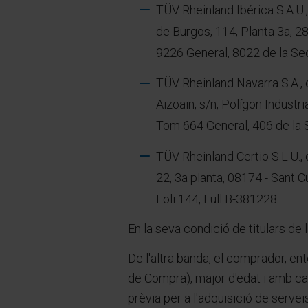
TÜV Rheinland Ibérica S.A.U.,
de Burgos, 114, Planta 3a, 2
9226 General, 8022 de la Secc
TÜV Rheinland Navarra S.A., d
Aizoain, s/n, Polígon Industr
Tom 664 General, 406 de la Se
TÜV Rheinland Certio S.L.U., 
22, 3a planta, 08174 - Sant C
Foli 144, Full B-381228.
En la seva condició de titulars de
De l'altra banda, el comprador, e
de Compra), major d'edat i amb cap
prèvia per a l'adquisició de servei