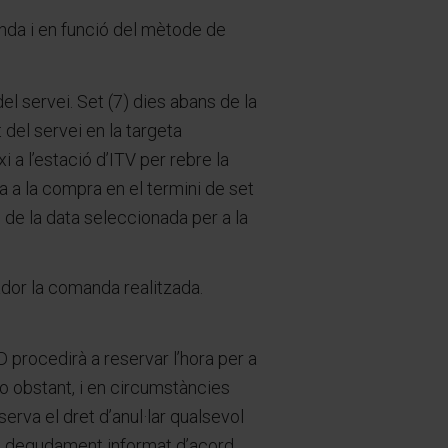
nda i en funció del mètode de
 servei. Set (7) dies abans de la
del servei en la targeta
a l’estació d’ITV per rebre la
 a la compra en el termini de set
 de la data seleccionada per a la
or la comanda realitzada.
rocedirà a reservar l’hora per a
no obstant, i en circumstàncies
va el dret d’anul·lar qualsevol
rà degudament informat d’acord