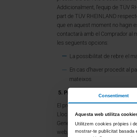
Addicionalment, l'equip de TÜV RH
part de TÜV RHEINLAND respecte a 
que en aquest moment no hagin est
contactarà amb el Comprador al més
les següents opcions:
La possibilitat de rebre el ma
En cas d'haver procedit al pa
mateixos.
5. Procés de contractació de s
Consentiment
El procés d’adquisició dels serveis
Lloc Web, el Comprador haurà de r
Aquesta web utilitza cookie
Generals de Compra, la Política de 
Utilitzem cookies pròpies i de
mostrar-te publicitat basada e
web, podrà adquirir els serveis mit