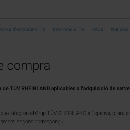
Xarxa d'estacions ITV
Informació ITV
FAQs
Notícies
e compra
de TÜV RHEINLAND aplicables a l'adquisició de serveis
ats que integren el Grup TÜV RHEINLAND a Espanya, (d'ara
tivament, segons correspongui: