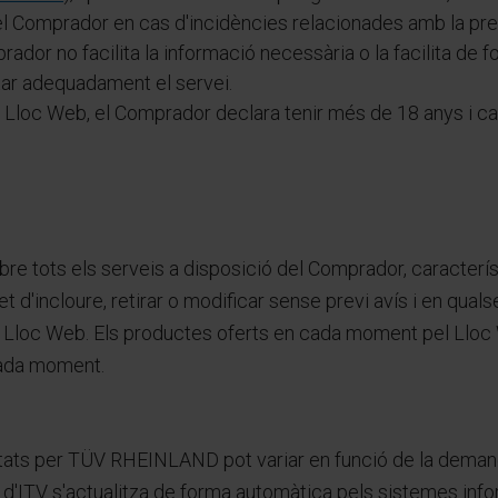
 Comprador en cas d'incidències relacionades amb la pres
prador no facilita la informació necessària o la facilita 
star adequadament el servei.
 Lloc Web, el Comprador declara tenir més de 18 anys i cap
re tots els serveis a disposició del Comprador, caracterís
d'incloure, retirar o modificar sense previ avís i en qual
del Lloc Web. Els productes oferts en cada moment pel Lloc
cada moment.
stats per TÜV RHEINLAND pot variar en funció de la demanda
ió d'ITV s'actualitza de forma automàtica pels sistemes i