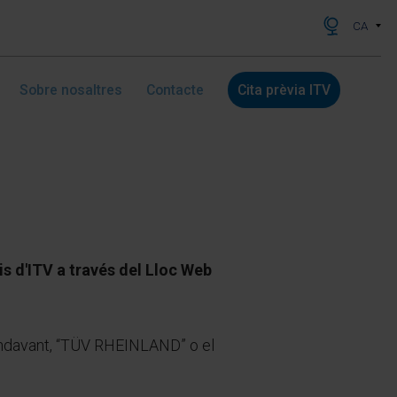
CA
Sobre nosaltres
Contacte
Cita prèvia ITV
 d'ITV a través del Lloc Web
 endavant, “TÜV RHEINLAND” o el