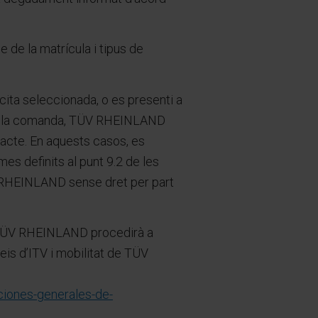
e de la matrícula i tipus de
ita seleccionada, o es presenti a
at a la comanda, TÜV RHEINLAND
racte. En aquests casos, es
es definits al punt 9.2 de les
ÜV RHEINLAND sense dret per part
i, TÜV RHEINLAND procedirà a
eis d’ITV i mobilitat de TÜV
iones-generales-de-