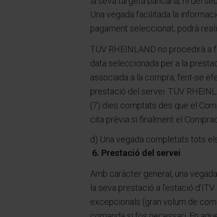
la seva targeta bancària, ni del se
Una vegada facilitada la informac
pagament seleccionat, podrà realit
TÜV RHEINLAND no procedirà a fer 
data seleccionada per a la prestac
associada a la compra, fent-se ef
prestació del servei. TÜV RHEINLA
(7) dies comptats des que el Compr
cita prèvia si finalment el Comprad
d) Una vegada completats tots el
6. Prestació del servei
Amb caràcter general, una vegada
la seva prestació a l’estació d’IT
excepcionals (gran volum de coma
comanda si fos necessari. En aque