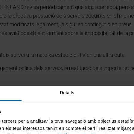
EINLAND revisa periòdicament que sigui correcta, però ai
la efectiva prestació dels serveis adquirits en el momen
at modificats legalment, ja sigui en contingut o en preu
 aviat possible informant sobre la impossibilitat de la pr
teix servei a la mateixa estació d'ITV en una altra data.
gament online dels serveis, la restitució dels imports reting
erveis
Detalls
 és senzill i es pot realitzar a través del Lloc Web. Per a c
egistrar-se, facilitar les seves dades personals i accept
s.
Privadesa i la Política de Cookies. Una vegada incloses les 
 tercers per a analitzar la teva navegació amb objectius estadístic
n els teus interessos tenint en compte el perfil realitzat mitjanç
jançant l’obtenció de cita prèvia per a un servei a qualsevo