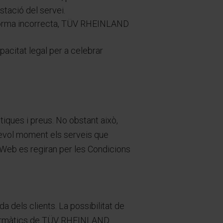
tació del servei.
de forma incorrecta, TÜV RHEINLAND
acitat legal per a celebrar
tiques i preus. No obstant això,
sevol moment els serveis que
 Web es regiran per les Condicions
 dels clients. La possibilitat de
nformàtics de TÜV RHEINLAND.