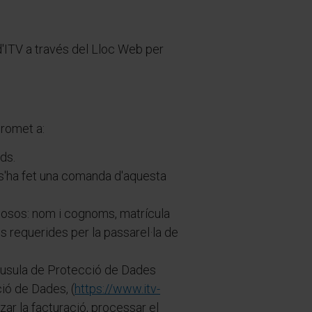
'ITV a través del Lloc Web per
promet a:
ds.
 s'ha fet una comanda d'aquesta
closos: nom i cognoms, matrícula
s requerides per la passarel·la de
làusula de Protecció de Dades
ció de Dades, (
https://www.itv-
itzar la facturació, processar el