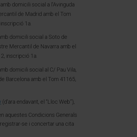
 amb domicili social a l'Avinguda
Mercantil de Madrid amb el Tom
inscripció 1a.
amb domicili social a Soto de
istre Mercantil de Navarra amb el
, inscripció 1a.
mb domicili social al C/ Pau Vila,
il de Barcelona amb el Tom 41165,
v
(d'ara endavant, el “Lloc Web”),
s en aquestes Condicions Generals
egistrar-se i concertar una cita