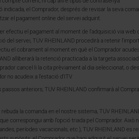
u compte corrent, ni cap altre tipus de contrasenya.
ió indicada, el Comprador, després de revisar la seva coma
zar el pagament online del servei adquirit.
efectiu el pagament al moment de l’adquisició via web del
ió del servei, TÜV RHEINLAND procedirà a retenir l’import 
ectiu el cobrament al moment en què el Comprador acudeixi 
ND alliberarà la retenció practicada a la targeta associada
ador cancel·li la cita prèviament al dia seleccionat, o des
or no acudeix a l’estació d’ITV.
s passos anteriors, TÜV RHEINLAND confirmarà al Comprad
 rebuda la comanda en el nostre sistema, TÜV RHEINLAND p
V que correspongui amb l’opció triada pel Comprador. Això 
ndes, períodes vacacionals, etc.), TÜV RHEINLAND es reser
sts supòsits, el Comprador que hagi adquirit el servei se