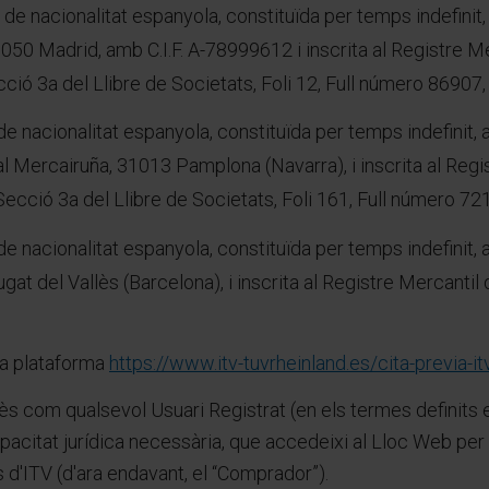
 de nacionalitat espanyola, constituïda per temps indefinit,
8050 Madrid, amb C.I.F. A-78999612 i inscrita al Registre 
ió 3a del Llibre de Societats, Foli 12, Full número 86907, 
e nacionalitat espanyola, constituïda per temps indefinit, 
ial Mercairuña, 31013 Pamplona (Navarra), i inscrita al Reg
cció 3a del Llibre de Societats, Foli 161, Full número 7212
de nacionalitat espanyola, constituïda per temps indefinit, a
ugat del Vallès (Barcelona), i inscrita al Registre Mercant
 la plataforma
https://www.itv-tuvrheinland.es/cita-previa-it
ntès com qualsevol Usuari Registrat (en els termes definit
acitat jurídica necessària, que accedeixi al Lloc Web per r
s d'ITV (d'ara endavant, el “Comprador”).