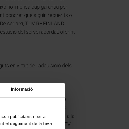
xò no implica cap garantia per
t concret que siguin requerits o
s. De ser així, TÜV RHEINLAND
estació del servei acordat, oferint
uts en virtut de l'adquisició dels
Informació
ontractar un servei a través del
ar expressament les Condicions
dades, o realitzat el registre a la
s i publicitaris i per a
ant el seguiment de la teva
l de les nostres estacions d’ITV.