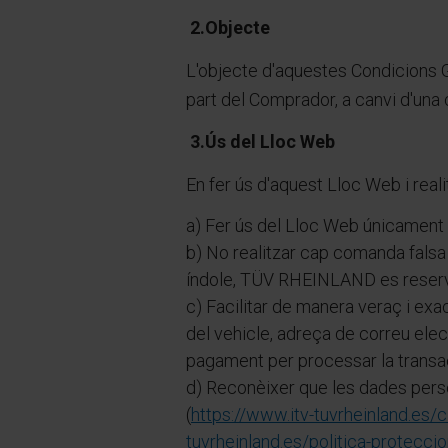
2.Objecte
L'objecte d'aquestes Condicions G
part del Comprador, a canvi d'una
3.Ús del Lloc Web
En fer ús d'aquest Lloc Web i rea
a) Fer ús del Lloc Web únicament p
b) No realitzar cap comanda falsa
índole, TÜV RHEINLAND es reserva e
c) Facilitar de manera veraç i exa
del vehicle, adreça de correu elec
pagament per processar la transa
d) Reconèixer que les dades perso
(
https://www.itv-tuvrheinland.es/c
tuvrheinland.es/politica-protecci