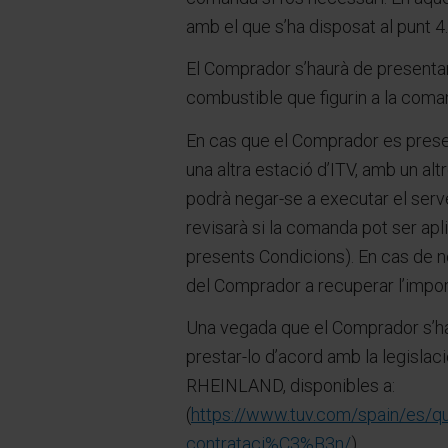
amb el que s’ha disposat al punt 4
El Comprador s’haurà de presentar a
combustible que figurin a la coma
En cas que el Comprador es presen
una altra estació d’ITV, amb un a
podrà negar-se a executar el serv
revisarà si la comanda pot ser apl
presents Condicions). En cas de n
del Comprador a recuperar l’impor
Una vegada que el Comprador s’hag
prestar-lo d’acord amb la legislac
RHEINLAND, disponibles a:
(
https://www.tuv.com/spain/es/
contrataci%C3%B3n/
).