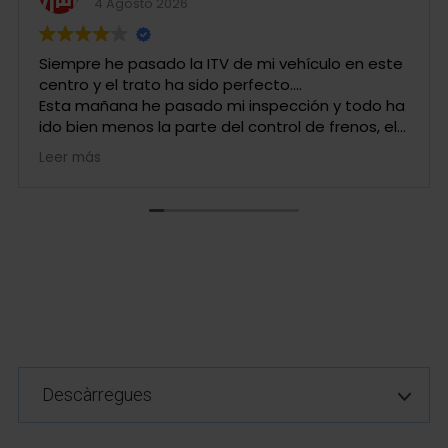
4 Agosto 2026
Siempre he pasado la ITV de mi vehículo en este
centro y el trato ha sido perfecto....
Esta mañana he pasado mi inspección y todo ha
ido bien menos la parte del control de frenos, el
operario ha sido desagradable, irrespetuoso y
Leer más
mal educado .....
Este tipo de individuo demuestra su incapacidad
de trabajar cara al publico.
Es una pena que salgas de cumplir una
obligación cívica con esta sensación ...
Pongo 4 estrellas por el resto de empleados,
pero si por este fuera pondría solo una y con
quejas....
Descàrregues