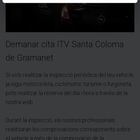
Demanar cita ITV Santa Coloma
de Gramanet
Si vols realitzar la inspecció periòdica del teu vehicle,
ja sigui motocicleta, ciclomotor, turisme o furgoneta,
pots realitzar la reserva del dia i hora a través de la
nostra web.
Durant la inspecció, els nostres professionals
realitzaran les comprovacions corresponents sobre
el vehicle a més de la comprovació de la