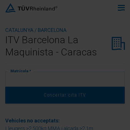
CATALUNYA / BARCELONA
ITV Barcelona La
Maquinista - Caracas
Matrícula *
Concertar cita ITV
Vehicles no acceptats:
Lleugers >2.500kg MMA i alçada >2,1m