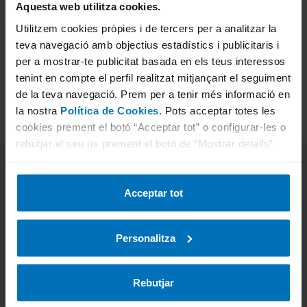
Juny: 24
Aquesta web utilitza cookies.
Agost: 1, 8, 15, 22, 29
Utilitzem cookies pròpies i de tercers per a analitzar la
teva navegació amb objectius estadístics i publicitaris i
Setembre: 5, 11, 12, 24
per a mostrar-te publicitat basada en els teus interessos
Octubre: 12
tenint en compte el perfil realitzat mitjançant el seguiment
Desembre: 8, 24, 25, 26, 31
de la teva navegació. Prem per a tenir més informació en
la nostra
Política de Cookies
. Pots acceptar totes les
cookies prement el botó “Acceptar tot” o configurar-les o
rebutjar el seu ús prement el botó de “Mostrar detalls”.
Acceptar tot
Personalitza
Rebutjar