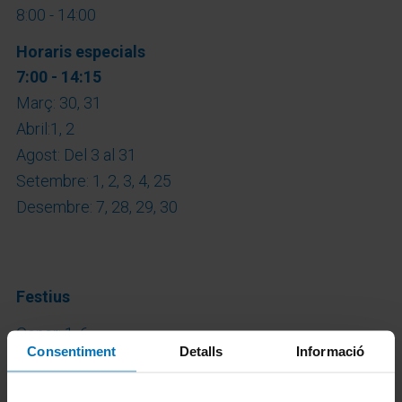
8:00 - 14:00
Horaris especials
7:00 - 14:15
Març: 30, 31
Abril:1, 2
Agost: Del 3 al 31
Setembre: 1, 2, 3, 4, 25
Desembre: 7, 28, 29, 30
Festius
Gener: 1, 6
Consentiment
Detalls
Informació
Abril: 3, 4, 6
Maig: 1, 2, 25