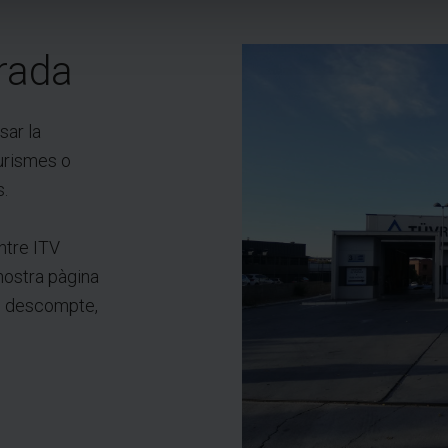
rada
sar la
turismes o
s.
ntre ITV
nostra pàgina
el descompte,