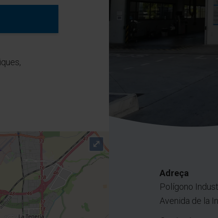
iques,
⤢
Adreça
Polígono Indust
Avenida de la I