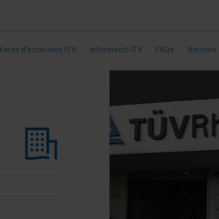
Xarxa d'estacions ITV
Informació ITV
FAQs
Notícies