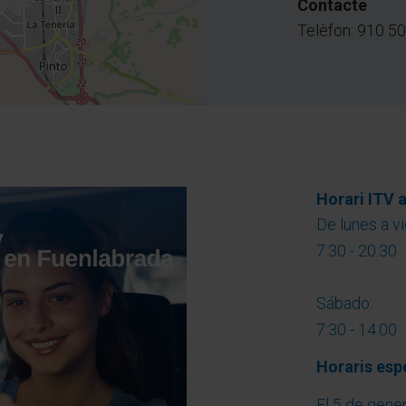
Contacte
Telèfon: 910 50
Horari ITV 
De lunes a vi
7:30 - 20:30
Sábado:
7:30 - 14:00
Horaris esp
El 5 de gener