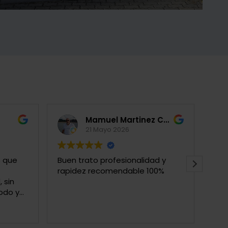
Mamuel Martinez Chao
21 Mayo 2026
s que
Buen trato profesionalidad y
Llev
rapidez recomendable 100%
coc
 sin
pag
todo y
emp
ayu
Lee
más
Rec