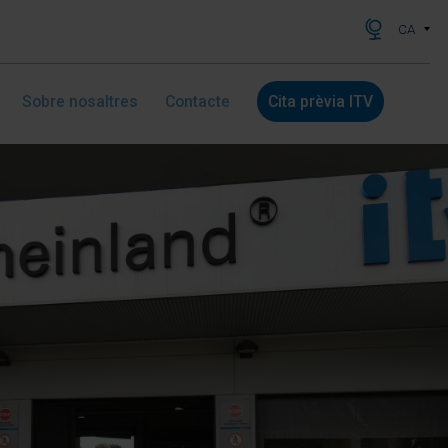
CA
Sobre nosaltres
Contacte
Cita prèvia ITV