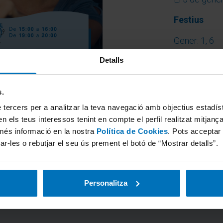
Festius
Gener: 1, 6
Abril: 2, 3, 4
Detalls
Maig: 1, 2
Agost: 15
s.
Setembre: 1
 tercers per a analitzar la teva navegació amb objectius estadístic
Octubre: 12
n els teus interessos tenint en compte el perfil realitzat mitjanç
Novembre: 
més informació en la nostra
Política de Cookies
. Pots acceptar
Desembre: 7, 
ar-les o rebutjar el seu ús prement el botó de “Mostrar detalls”.
Personalitza