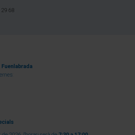
 29 68
a Fuenlabrada
ernes:
ecials
 de 2026, l'horari serà de
7:30 a 17:00
.