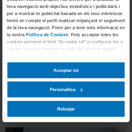
teva navegació amb objectius estadístics i publicitaris i
Director de l'Àrea de Mobilitat d'Espanya de
per a mostrar-te publicitat basada en els teus interessos
TÜV Rheinland
tenint en compte el perfil realitzat mitjançant el seguiment
de la teva navegació. Prem per a tenir més informació en
Enginyer en organització industrial. És el
la nostra
Política de Cookies
. Pots acceptar totes les
Director de l'Àrea de Mobilitat d'Espanya de
cookies prement el botó “Acceptar tot” o configurar-les o
TÜV Rheinland, amb més de 25 anys
rebutjar el seu ús prement el botó de “Mostrar detalls”.
d'experiència al sector de la Inspecció,
Certificació i Assaig (sector TIC).
Acceptar tot
Personalitza
Rebutjar