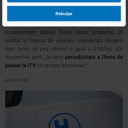
La ITV de les furgonetes
Rebutjar
02 - 06 - 2022
Si algú et digués "assenyala una furgoneta"
probablement sabries fer-ho sense problema. En
realitat la majoria de vehicles considerats lleugers
(que tenen un pes inferior o igual a 3.500kg) són
furgonetes, però ¿la seva
periodicitats a l'hora de
passar la ITV
és sempre la mateixa?
Veure'n més