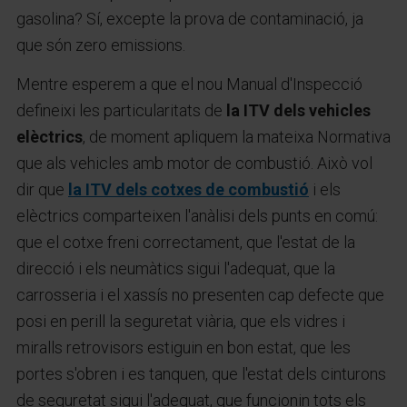
gasolina? Sí, excepte la prova de contaminació, ja
que són zero emissions.
Mentre esperem a que el nou Manual d'Inspecció
defineixi les particularitats de
la ITV dels vehicles
elèctrics
, de moment apliquem la mateixa Normativa
que als vehicles amb motor de combustió. Això vol
dir que
la ITV dels cotxes de combustió
i els
elèctrics comparteixen l'anàlisi dels punts en comú:
que el cotxe freni correctament, que l'estat de la
direcció i els neumàtics sigui l'adequat, que la
carrosseria i el xassís no presenten cap defecte que
posi en perill la seguretat viària, que els vidres i
miralls retrovisors estiguin en bon estat, que les
portes s'obren i es tanquen, que l'estat dels cinturons
de seguretat sigui l'adequat, que funcionin tots els