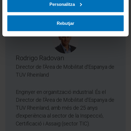
Personalitza
Rebutjar
Rodrigo Radovan
Director de l'Àrea de Mobilitat d'Espanya de
TÜV Rheinland
Enginyer en organització industrial. És el
Director de l'Àrea de Mobilitat d'Espanya de
TÜV Rheinland, amb més de 25 anys
d'experiència al sector de la Inspecció,
Certificació i Assaig (sector TIC).