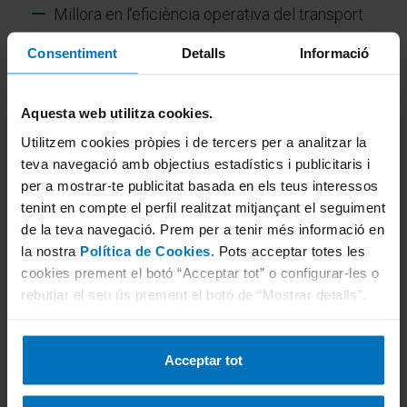
Millora en l’eficiència operativa del transport
Igualtat de condicions en l’àmbit nacional i
Consentiment
Detalls
Informació
internacional
Aquesta web utilitza cookies.
A TÜV Rheinland considerem que cada inspecció és
Utilitzem cookies pròpies i de tercers per a analitzar la
una oportunitat per reforçar la seguretat a la
teva navegació amb objectius estadístics i publicitaris i
carretera. En un sector on cada parada compta,
per a mostrar-te publicitat basada en els teus interessos
disposar de procediments rigorosos i alineats amb
tenint en compte el perfil realitzat mitjançant el seguiment
Europa és clau per avançar cap a un transport més
de la teva navegació. Prem per a tenir més informació en
la nostra
Política de Cookies
. Pots acceptar totes les
segur, transparent i eficient.
cookies prement el botó “Acceptar tot” o configurar-les o
rebutjar el seu ús prement el botó de “Mostrar detalls”.
Concertar cita ITV
Acceptar tot