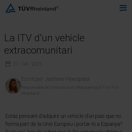
La ITV d'un vehicle
extracomunitari
27 - 04 - 2021
Escrit per
Jasmina Vilaespasa
Responsable de Comunicació i Màrqueting d'ITV a TÜV
Rheinland
Estàs pensant d’adquirir un vehicle d'un país que no
forma part de la Unió Europeu i portar-lo a Espanya?
Si és així, has de saber que la llei espanyola obliga a