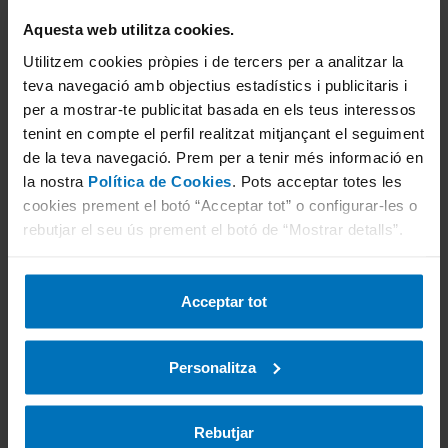
Aquesta web utilitza cookies.
Utilitzem cookies pròpies i de tercers per a analitzar la
teva navegació amb objectius estadístics i publicitaris i
per a mostrar-te publicitat basada en els teus interessos
tenint en compte el perfil realitzat mitjançant el seguiment
de la teva navegació. Prem per a tenir més informació en
Jasmina Vilaespasa
la nostra
Política de Cookies
. Pots acceptar totes les
Responsable de Comunicació i Màrqueting
cookies prement el botó “Acceptar tot” o configurar-les o
d'ITV a TÜV Rheinland
rebutjar el seu ús prement el botó de “Mostrar detalls”.
Llicenciada en periodisme i especialitzada
Acceptar tot
en l'àmbit del marketing online des de fa
més de 12 anys. Actualment, responsable
de Comunicació i Màrketing d'ITV a TÜV
Personalitza
Rheinland.
Rebutjar