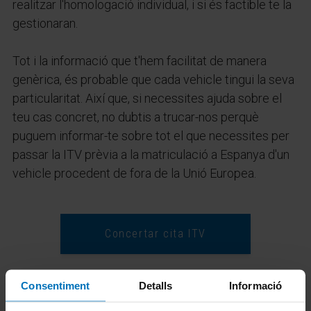
realitzar l'homologació individual, i si és factible te la
gestionaran.
Tot i la informació que t'hem facilitat de manera
genèrica, és probable que cada vehicle tingui la seva
particularitat. Així que, si necessites ajuda sobre el
teu cas concret, no dubtis a trucar-nos perquè
puguem informar-te sobre tot el que necessites per
passar la ITV prèvia a la matriculació a Espanya d'un
vehicle procedent de fora de la Unió Europea.
Concertar cita ITV
Consentiment
Detalls
Informació