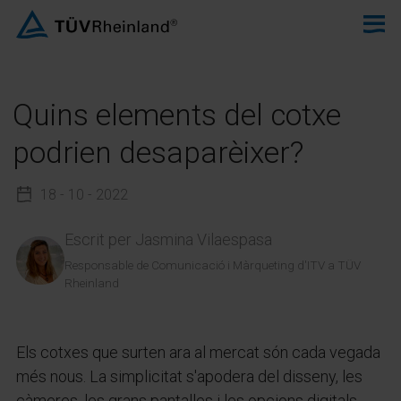
Quins elements del cotxe
podrien desaparèixer?
18 - 10 - 2022
Escrit per
Jasmina Vilaespasa
Responsable de Comunicació i Màrqueting d'ITV a TÜV
Rheinland
Els cotxes que surten ara al mercat són cada vegada
més nous. La simplicitat s'apodera del disseny, les
càmeres, les grans pantalles i les opcions digitals