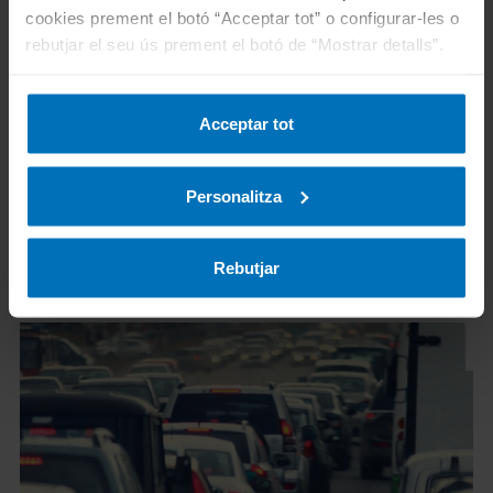
cookies prement el botó “Acceptar tot” o configurar-les o
més de 12 anys. Actualment, responsable
rebutjar el seu ús prement el botó de “Mostrar detalls”.
de Comunicació i Màrketing d'ITV a TÜV
Rheinland.
Acceptar tot
Personalitza
Rebutjar