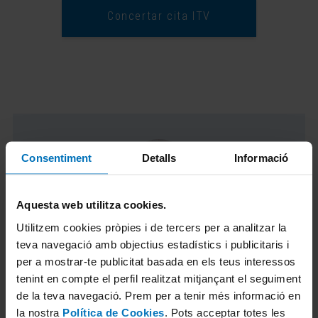
Concertar cita ITV
Consentiment
Detalls
Informació
Aquesta web utilitza cookies.
Jasmina Vilaespasa
Utilitzem cookies pròpies i de tercers per a analitzar la
Responsable de Comunicació i Màrqueting
teva navegació amb objectius estadístics i publicitaris i
d'ITV a TÜV Rheinland
per a mostrar-te publicitat basada en els teus interessos
tenint en compte el perfil realitzat mitjançant el seguiment
de la teva navegació. Prem per a tenir més informació en
Llicenciada en periodisme i especialitzada
la nostra
Política de Cookies
. Pots acceptar totes les
en l'àmbit del marketing online des de fa