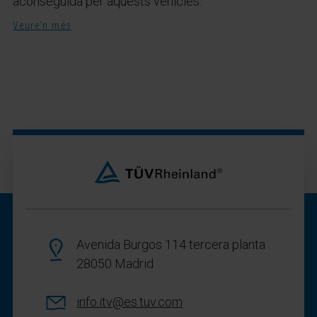
aconseguida per aquests vehicles.
Veure'n més
Avenida Burgos 114 tercera planta
28050 Madrid
info.itv@es.tuv.com