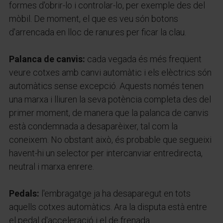
formes d'obrir-lo i controlar-lo, per exemple des del
mòbil. De moment, el que es veu són botons
d'arrencada en lloc de ranures per ficar la clau.
Palanca de canvis:
cada vegada és més freqüent
veure cotxes amb canvi automàtic i els elèctrics són
automàtics sense excepció. Aquests només tenen
una marxa i lliuren la seva potència completa des del
primer moment, de manera que la palanca de canvis
està condemnada a desaparèixer, tal com la
coneixem. No obstant això, és probable que segueixi
havent-hi un selector per intercanviar entredirecta,
neutral i marxa enrere.
Pedals:
l'embragatge ja ha desaparegut en tots
aquells cotxes automàtics. Ara la disputa està entre
el pedal d'acceleració i el de frenada.