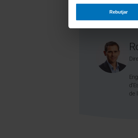
Rebutjar
R
Dir
Eng
d'E
de 