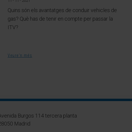
11 - 11 - 2021
Quins són els avantatges de conduir vehicles de
gas? Què has de tenir en compte per passar la
ITV?
Veure'n més
Avenida Burgos 114 tercera planta
28050 Madrid