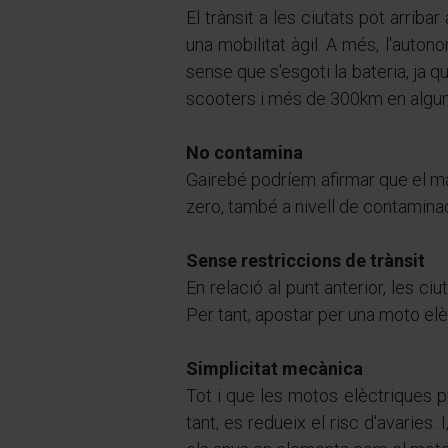
El trànsit a les ciutats pot arri
una mobilitat àgil. A més, l'auto
sense que s'esgoti la bateria, ja
scooters i més de 300km en algu
No contamina
Gairebé podríem afirmar que el ma
zero, també a nivell de contaminac
Sense restriccions de trànsit
En relació al punt anterior, les c
Per tant, apostar per una moto elè
Simplicitat mecànica
Tot i que les motos elèctriques 
tant, es redueix el risc d'avaries.