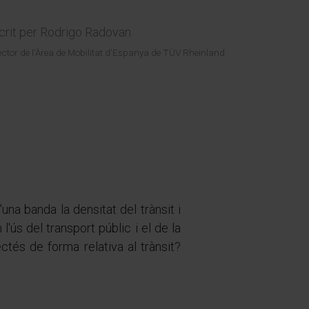
crit per
Rodrigo Radovan
ector de l'Àrea de Mobilitat d'Espanya de TÜV Rheinland
una banda la densitat del trànsit i
ús del transport públic i el de la
ctés de forma relativa al trànsit?