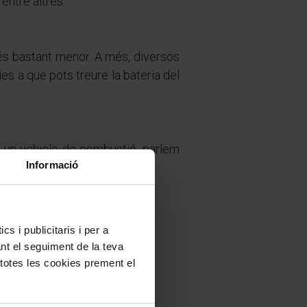
entre altres.
 és bastant menor. A més, diversos
s a que pots treure la bateria del
a un vehicle de combustió, parlem
Informació
s i publicitaris i per a
ant el seguiment de la teva
 totes les cookies prement el