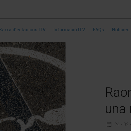
Xarxa d'estacions ITV
Informació ITV
FAQs
Notícies
Raon
una 
24 - 02 