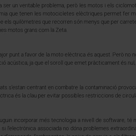
bar a ser un veritable problema, però les motos i els ciclo
nomia que tenen les motocicletes elèctriques permet fer mol
 que els quilòmetres que recorren són menys que per carret
nes motos grans com la Zeta.
jor punt a favor de la moto elèctrica és aquest. Però no n
ió acústica, ja que el soroll que emet pràcticament és nul,
iutats s'estan centrant en combatre la contaminació provoc
ctrica és la clau per evitar possibles restriccions de circ
puguin incorporar més tecnologia a nivell de software, 
 I, si l'electrònica associada no dóna problemes extraordin