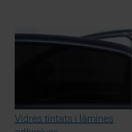
Vidres tintats i làmines