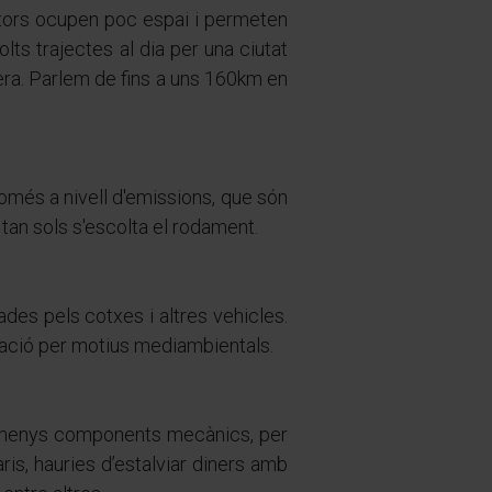
motors ocupen poc espai i permeten
ts trajectes al dia per una ciutat
era. Parlem de fins a uns 160km en
omés a nivell d'emissions, que són
 tan sols s'escolta el rodament.
ades pels cotxes i altres vehicles.
ulació per motius mediambientals.
té menys components mecànics, per
aris, hauries d’estalviar diners amb