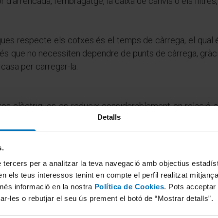
'arrencada, l'embragatge, la caixa de canvis o els filtres, 
ques respecte els cotxes és el temps de càrrega, el qual
 és que no necessiten dependre de punts de càrrega, gràcie
 casa per carregar-la.
tos elèctriques es redueix considerablement en relació 
Detalls
 euros per cada 100km.
es, t'animes a llançar-te a per una moto elèctrica?
s.
 tercers per a analitzar la teva navegació amb objectius estadístic
n els teus interessos tenint en compte el perfil realitzat mitjanç
més informació en la nostra
Política de Cookies
. Pots acceptar
Concertar cita ITV
ar-les o rebutjar el seu ús prement el botó de “Mostrar detalls”.