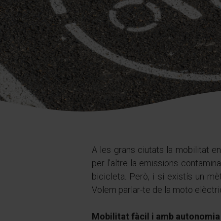
A les grans ciutats la mobilitat e
per l'altre la emissions contamin
bicicleta. Però, i si existís un 
Volem parlar-te de la moto elèctri
Mobilitat fàcil i amb autonomia