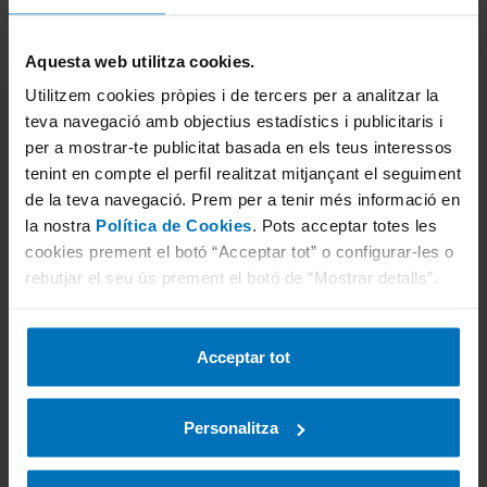
Aquesta web utilitza cookies.
Utilitzem cookies pròpies i de tercers per a analitzar la
teva navegació amb objectius estadístics i publicitaris i
per a mostrar-te publicitat basada en els teus interessos
tenint en compte el perfil realitzat mitjançant el seguiment
de la teva navegació. Prem per a tenir més informació en
la nostra
Política de Cookies
. Pots acceptar totes les
Rodrigo Radovan
cookies prement el botó “Acceptar tot” o configurar-les o
rebutjar el seu ús prement el botó de “Mostrar detalls”.
Director de l'Àrea de Mobilitat d'Espanya de
TÜV Rheinland
Acceptar tot
Enginyer en organització industrial. És el
Director de l'Àrea de Mobilitat d'Espanya de
Personalitza
TÜV Rheinland, amb més de 25 anys
d'experiència al sector de la Inspecció,