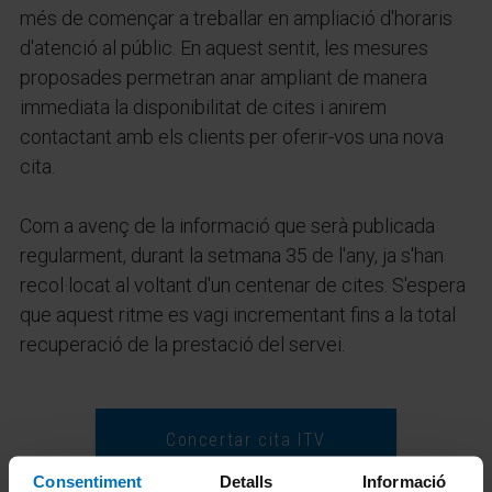
més de començar a treballar en ampliació d'horaris
d'atenció al públic. En aquest sentit, les mesures
proposades permetran anar ampliant de manera
immediata la disponibilitat de cites i anirem
contactant amb els clients per oferir-vos una nova
cita.
Com a avenç de la informació que serà publicada
regularment, durant la setmana 35 de l'any, ja s'han
recol·locat al voltant d'un centenar de cites. S'espera
que aquest ritme es vagi incrementant fins a la total
recuperació de la prestació del servei.
Concertar cita ITV
Consentiment
Detalls
Informació