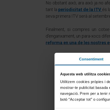
No obstant això, ara això ja no af
tant la
periodicitat de la ITV
és l
seva primera ITV serà al setembre
Finalment, si compres un cotxe
d'enganxament, un para-xocs diferent
reforma en una de les nostres e
Consentiment
Aquesta web utilitza cookie
Utilitzem cookies pròpies i de
mostrar-te publicitat basada e
navegació. Prem per a tenir 
botó “Acceptar tot” o configur