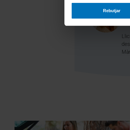
J
Rebutjar
Res
Lli
des
Màr