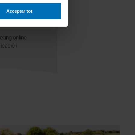
Acceptar tot
land
eting online
icació i