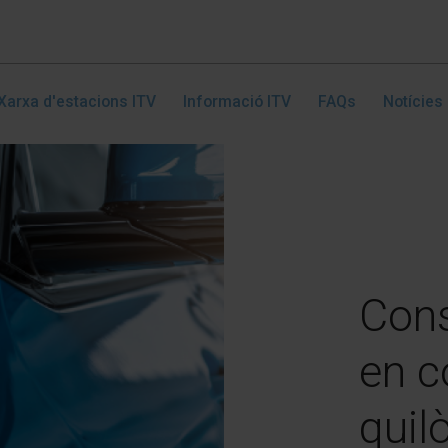
Xarxa d'estacions ITV
Informació ITV
FAQs
Notícies
Cons
en c
quil