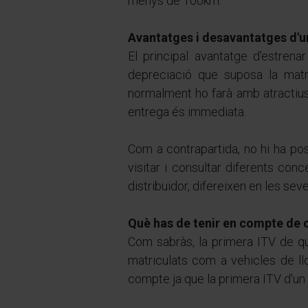
menys de 100km.
Avantatges i desavantatges d'u
El principal avantatge d'estren
depreciació que suposa la matr
normalment ho farà amb atractius
entrega és immediata.
Com a contrapartida, no hi ha pos
visitar i consultar diferents con
distribuïdor, difereixen en les sev
Què has de tenir en compte de c
Com sabràs, la primera ITV de qu
matriculats com a vehicles de ll
compte ja que la primera ITV d'un t