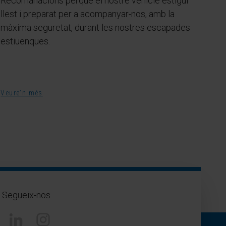
Recomanacions perquè el nostre vehicle estigui
llest i preparat per a acompanyar-nos, amb la
màxima seguretat, durant les nostres escapades
estiuenques.
Veure'n més
Segueix-nos