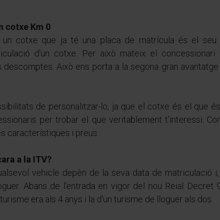
n cotxe Km 0
ar un cotxe que ja té una placa de matrícula és el seu
iculació d'un cotxe. Per això mateix el concessionari 
 descomptes. Això ens porta a la segona gran avantatge 
sibilitats de personalitzar-lo, ja que el cotxe és el qu
cessionaris per trobar el que veritablement t'interessi. 
es característiques i preus.
ara a la ITV?
alsevol vehicle depèn de la seva data de matriculació i,
oguer. Abans de l'entrada en vigor del nou Reial Decret
urisme era als 4 anys i la d'un turisme de lloguer als dos.