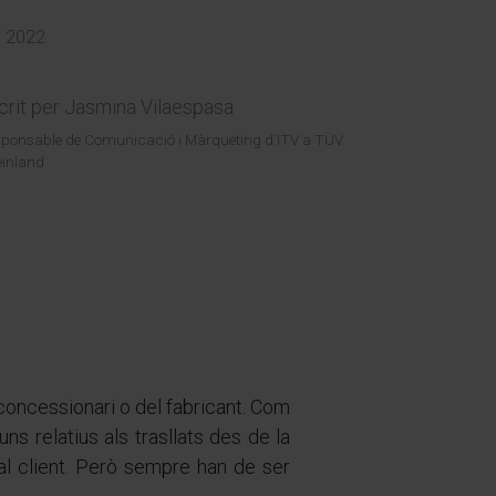
- 2022
crit per
Jasmina Vilaespasa
ponsable de Comunicació i Màrqueting d'ITV a TÜV
inland
concessionari o del fabricant. Com
s relatius als trasllats des de la
 al client. Però sempre han de ser