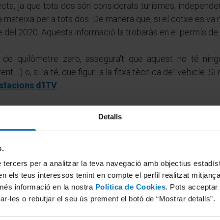
ecta, ja que tots dos són considerats turismes, independen
a mateixa per a tots dos. De manera que, si el cotxe es va 
 del 2020. Aquesta informació la trobaràs en el permís de 
 de quilòmetre zero, assegura't que aquest no té ningu
 ...) o, si la té, que figuri a la fitxa tècnica del vehicle. S
stacions d'ITV
.
Detalls
Concertar cita ITV
s.
 tercers per a analitzar la teva navegació amb objectius estadístic
n els teus interessos tenint en compte el perfil realitzat mitjanç
més informació en la nostra
Política de Cookies
. Pots acceptar
ar-les o rebutjar el seu ús prement el botó de “Mostrar detalls”.