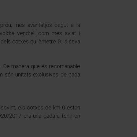
 preu, més avantatjós degut a la
voldrà vendre’l com més aviat i
dels cotxes quilòmetre 0: la seva
e és. De manera que és recomanable
Com són unitats exclusives de cada
 sovint, els cotxes de km 0 estan
 920/2017 era una dada a tenir en