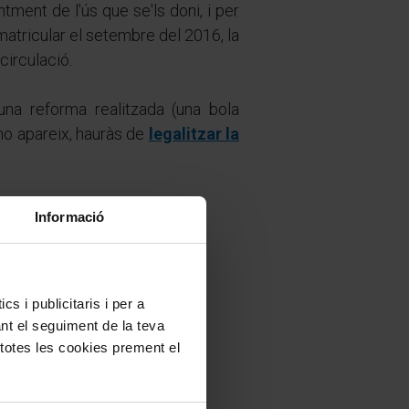
tment de l'ús que se'ls doni, i per
matricular el setembre del 2016, la
circulació.
na reforma realitzada (una bola
i no apareix, hauràs de
legalitzar la
Informació
s i publicitaris i per a
ant el seguiment de la teva
 totes les cookies prement el