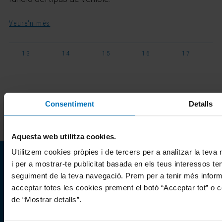
Veure'n més
13
14
15
16
17
Consentiment
Detalls
Aquesta web utilitza cookies.
Utilitzem cookies pròpies i de tercers per a analitzar la teva 
i per a mostrar-te publicitat basada en els teus interessos teni
seguiment de la teva navegació. Prem per a tenir més inform
Avenida Burgos 114 tercera planta
acceptar totes les cookies prement el botó “Acceptar tot” o c
28050 Madrid
de “Mostrar detalls”.
info.itv@es.tuv.com