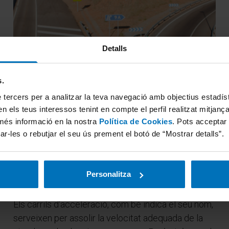
Detalls
s.
 tercers per a analitzar la teva navegació amb objectius estadístic
n els teus interessos tenint en compte el perfil realitzat mitjanç
Com incorporar-se
més informació en la nostra
Política de Cookies
. Pots acceptar
ar-les o rebutjar el seu ús prement el botó de “Mostrar detalls”.
correctament a
l'autopista?
Personalitza
06 - 10 - 2022
Els carrils d'acceleració, com bé indica el seu nom,
serveixen per assolir la velocitat adequada de la