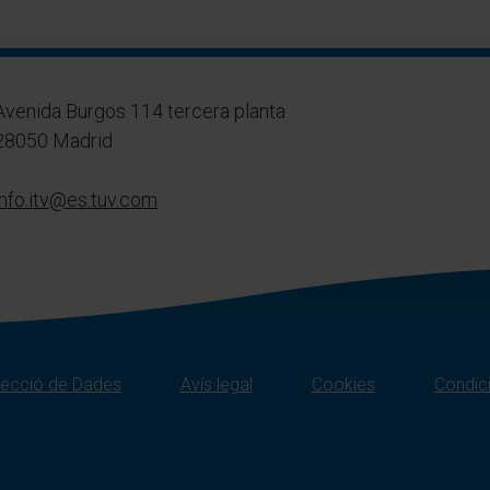
Avenida Burgos 114 tercera planta
28050 Madrid
info.itv@es.tuv.com
otecció de Dades
Avís legal
Cookies
Condic