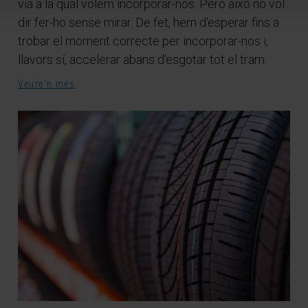
via a la qual volem incorporar-nos. Però això no vol
dir fer-ho sense mirar. De fet, hem d'esperar fins a
trobar el moment correcte per incorporar-nos i,
llavors sí, accelerar abans d'esgotar tot el tram.
Veure'n més