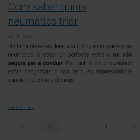
Com saber quins
neumàtics triar
29 - 09 - 2022
No hi ha defectes lleus a la ITV quan es parlem de
neumàtics: o estan en perfecte estat o
no són
segurs per a conduir
. Per tant, si els pneumàtics
estan desgastats o són vells, és imprescindible
canviar-los per uns de nous.
Veure'n més
5
6
7
8
9