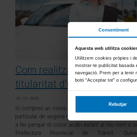
Consentiment
Aquesta web utilitza cookie
Utilitzem cookies pròpies i de
mostrar-te publicitat basada e
Com realitzar un canvi de
navegació. Prem per a tenir 
botó “Acceptar tot” o configur
titularitat d'un vehicle
13 - 10 - 2022
Rebutjar
Si compres un cotxe a un amic, un familiar o a un
particular de segona mà, hi ha una sèrie de tràmits
a fer perquè el cotxe acabi estant al teu nom a la
Prefectura Provincial de Trànsit. Quina