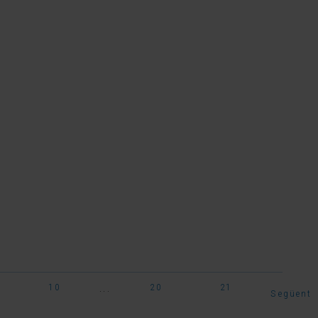
...
10
20
21
Següent