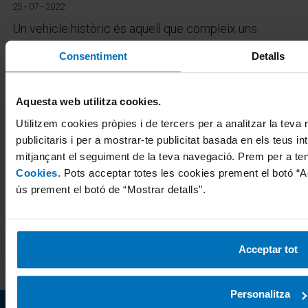
25 - 07 - 2022
Un vehicle històric és aquell que compleix uns
requisits determinats i el seu propietari ha decidit
Consentiment
Detalls
registrar-lo com a tal. De vegades, ens referim als
vehicles històrics com clàssics o de col·lecció de
manera indistinta però no sempre són sinònims.
Aquesta web utilitza cookies.
Utilitzem cookies pròpies i de tercers per a analitzar la teva
Veure'n més
publicitaris i per a mostrar-te publicitat basada en els teus in
mitjançant el seguiment de la teva navegació. Prem per a te
4
5
6
7
8
9
Cookies
. Pots acceptar totes les cookies prement el botó “Ac
ús prement el botó de “Mostrar detalls”.
Acceptar tot
Personalitza