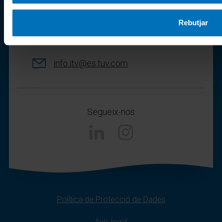
Avenida Burgos 114 tercera planta
Rebutjar
28050 Madrid
info.itv@es.tuv.com
Segueix-nos
Instagram
Política de Protecció de Dades
Avís legal