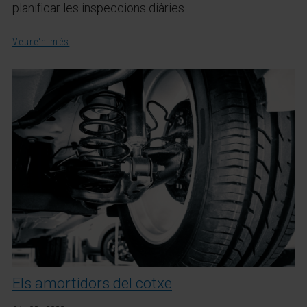
planificar les inspeccions diàries.
Veure'n més
Els amortidors del cotxe