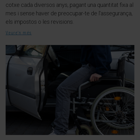
cotxe cada diversos anys, pagant una quantitat fixa al
mes i sense haver de preocupar-te de l'assegurança,
els impostos o les revisions.
Veure'n més