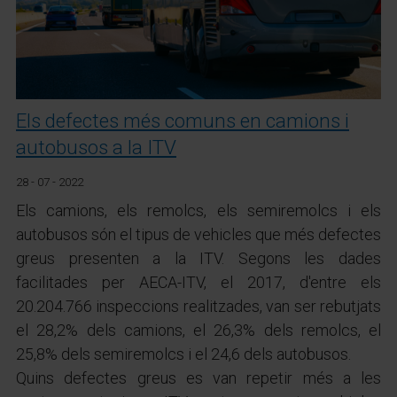
Els defectes més comuns en camions i
autobusos a la ITV
28 - 07 - 2022
Els camions, els remolcs, els semiremolcs i els
autobusos són el tipus de vehicles que més defectes
greus presenten a la ITV. Segons les dades
facilitades per AECA-ITV, el 2017, d'entre els
20.204.766 inspeccions realitzades, van ser rebutjats
el 28,2% dels camions, el 26,3% dels remolcs, el
25,8% dels semiremolcs i el 24,6 dels autobusos.
Quins defectes greus es van repetir més a les