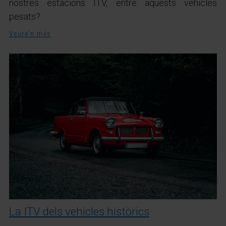
nostres estacions ITV, entre aquests vehicles
pesats?
Veure'n més
La ITV dels vehicles històrics